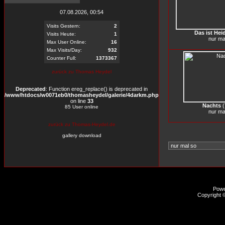
07.08.2026, 00:54
Visits Gestern:
2
Das ist Heid
Visits Heute:
1
nur ma
Max User Online:
16
Max Visits/Day:
932
Counter Full:
1373367
zurück zu Thomas Heydel
Deprecated
: Function ereg_replace() is deprecated in
/www/htdocs/w0071eb0/thomasheydel/galerie/4darkm.php
on line
33
Nachts
(
85 User online
nur ma
zurück zu Thomas-Heydel.de
gallery download
Pow
Copyright