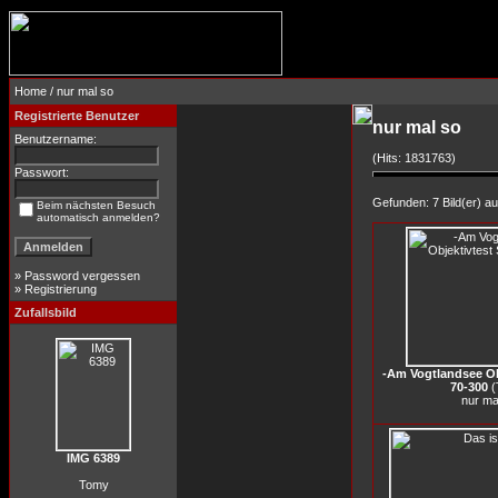
Home
/ nur mal so
Registrierte Benutzer
nur mal so
Benutzername:
(Hits: 1831763)
Passwort:
Gefunden: 7 Bild(er) auf
Beim nächsten Besuch
automatisch anmelden?
»
Password vergessen
»
Registrierung
Zufallsbild
-Am Vogtlandsee Ob
70-300
(
nur ma
IMG 6389
Tomy