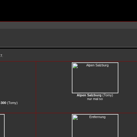
 7.
Alpen Salzburg
(
Tomy
)
nur mal so
-300
(
Tomy
)