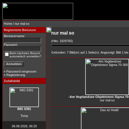
Home
/ nur mal so
Registrierte Benutzer
nur mal so
Benutzername:
(Hits: 1829760)
Passwort:
Gefunden: 7 Bild(er) auf 1 Seite(n). Angezeigt: Bild 1 bis
Beim nächsten Besuch
automatisch anmelden?
»
Password vergessen
»
Registrierung
Zufallsbild
-Am Vogtlandsee Objektivtest Sigma 70
nur mal so
IMG 6391
Tomy
06.08.2026, 06:25