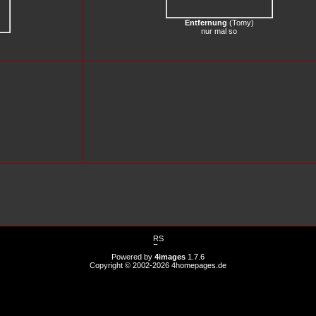
Entfernung
(
Tomy
)
nur mal so
Powered by
4images
1.7.6
Copyright © 2002-2026
4homepages.de