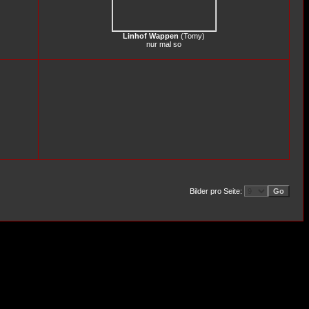
Linhof Wappen
(
Tomy
)
nur mal so
Bilder pro Seite: