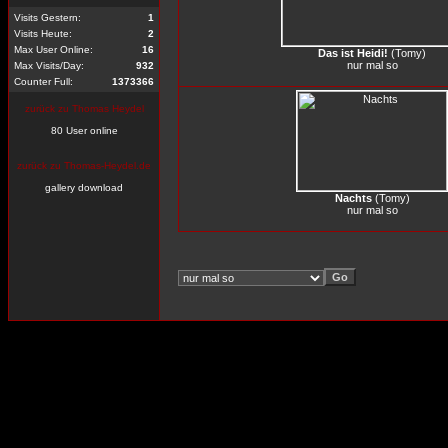
Visits Gestern:
1
Visits Heute:
2
Max User Online:
16
Das ist Heidi!
(
Tomy
)
nur mal so
Max Visits/Day:
932
Counter Full:
1373366
zurück zu Thomas Heydel
80 User online
zurück zu Thomas-Heydel.de
gallery download
Nachts
(
Tomy
)
nur mal so