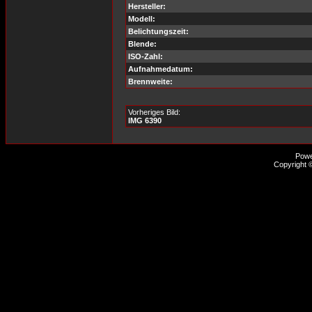
Hersteller:
Modell:
Belichtungszeit:
Blende:
ISO-Zahl:
Aufnahmedatum:
Brennweite:
Vorheriges Bild:
IMG 6390
Pow
Copyright