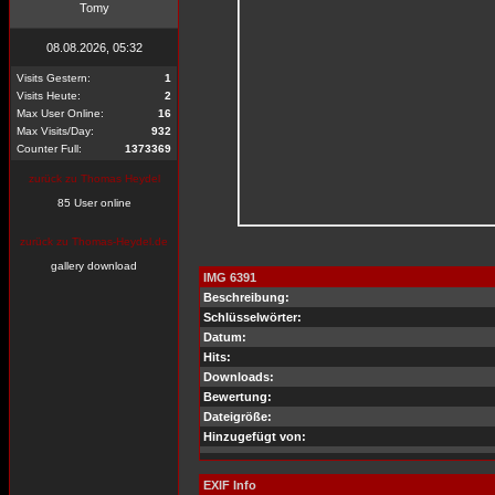
Tomy
08.08.2026, 05:32
Visits Gestern:
1
Visits Heute:
2
Max User Online:
16
Max Visits/Day:
932
Counter Full:
1373369
zurück zu Thomas Heydel
85 User online
zurück zu Thomas-Heydel.de
gallery download
IMG 6391
Beschreibung:
Schlüsselwörter:
Datum:
Hits:
Downloads:
Bewertung:
Dateigröße:
Hinzugefügt von:
EXIF Info