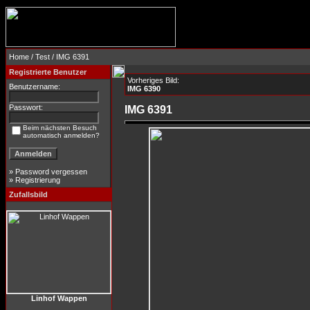
Home
/
Test
/ IMG 6391
Registrierte Benutzer
Vorheriges Bild:
Benutzername:
IMG 6390
Passwort:
IMG 6391
Beim nächsten Besuch
automatisch anmelden?
»
Password vergessen
»
Registrierung
Zufallsbild
Linhof Wappen