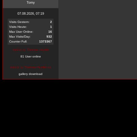
Tomy
07.08.2026, 07:19
Visits Gestern:
2
Visits Heute:
1
Max User Online:
16
Max Visits/Day:
932
Counter Full:
1373367
zurück zu Thomas Heydel
81 User online
zurück zu Thomas-Heydel.de
gallery download