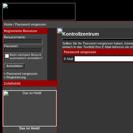
Home
/ Password vergessen
Registrierte Benutzer
Kontrollzentrum
Benutzername:
Sollten Sie Ihr Passwort vergessen haben, könne
Passwort:
einfach in das Textfeld Ihre E-Mail-Adresse ein mit
Password vergessen
Beim nächsten Besuch
automatisch anmelden?
E-Mail:
»
Password vergessen
»
Registrierung
Zufallsbild
Das ist Heidi!