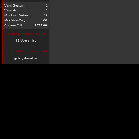
Visits Gestern:
1
Visits Heute:
2
Max User Online:
16
Max Visits/Day:
932
Counter Full:
1373366
zurück zu Thomas Heydel
81 User online
zurück zu Thomas-Heydel.de
gallery download