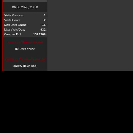
06.08.2026, 20:58
Visits Gestern:
1
Visits Heute:
2
Max User Online:
16
Max Visits/Day:
932
Counter Full:
1373366
zurück zu Thomas Heydel
80 User online
zurück zu Thomas-Heydel.de
gallery download