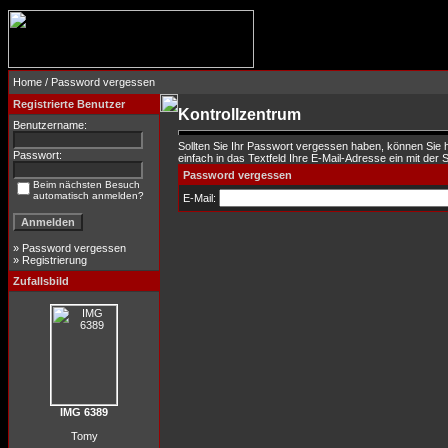
Home
/ Password vergessen
Registrierte Benutzer
Kontrollzentrum
Benutzername:
Sollten Sie Ihr Passwort vergessen haben, können Sie 
Passwort:
einfach in das Textfeld Ihre E-Mail-Adresse ein mit der S
Password vergessen
Beim nächsten Besuch
automatisch anmelden?
E-Mail:
»
Password vergessen
»
Registrierung
Zufallsbild
IMG 6389
Tomy