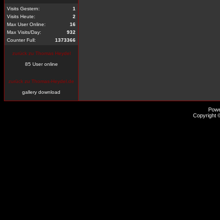
Visits Gestern:
1
Visits Heute:
2
Max User Online:
16
Max Visits/Day:
932
Counter Full:
1373366
zurück zu Thomas Heydel
85 User online
zurück zu Thomas-Heydel.de
gallery download
Pow
Copyright