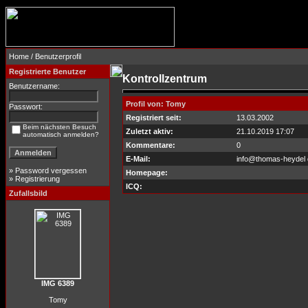
Home
/ Benutzerprofil
Registrierte Benutzer
Kontrollzentrum
Benutzername:
Profil von: Tomy
Passwort:
Registriert seit:
13.03.2002
Beim nächsten Besuch
Zuletzt aktiv:
21.10.2019 17:07
automatisch anmelden?
Kommentare:
0
E-Mail:
info@thomas-heydel 
»
Password vergessen
Homepage:
»
Registrierung
ICQ:
Zufallsbild
IMG 6389
Tomy