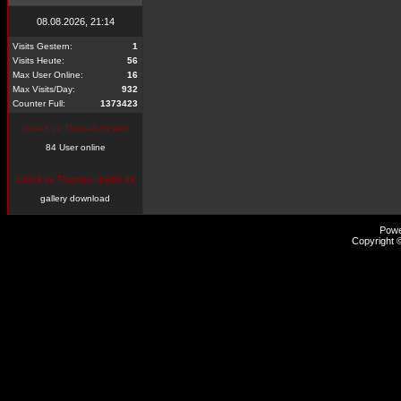
08.08.2026, 21:14
Visits Gestern:
1
Visits Heute:
56
Max User Online:
16
Max Visits/Day:
932
Counter Full:
1373423
zurück zu Thomas Heydel
84 User online
zurück zu Thomas-Heydel.de
gallery download
Pow
Copyright