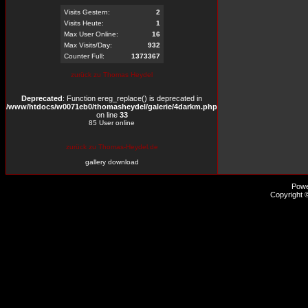
Visits Gestern:
2
Visits Heute:
1
Max User Online:
16
Max Visits/Day:
932
Counter Full:
1373367
zurück zu Thomas Heydel
Deprecated
: Function ereg_replace() is deprecated in
/www/htdocs/w0071eb0/thomasheydel/galerie/4darkm.php
on line
33
85 User online
zurück zu Thomas-Heydel.de
gallery download
Pow
Copyright