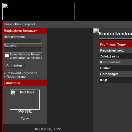
Home
/ Benutzerprofil
Registrierte Benutzer
Kontrollzentr
Benutzername:
Profil von: Tomy
Passwort:
Registriert seit:
Beim nächsten Besuch
Zuletzt aktiv:
automatisch anmelden?
Kommentare:
E-Mail:
»
Password vergessen
Homepage:
»
Registrierung
ICQ:
Zufallsbild
IMG 6391
Tomy
07.08.2026, 06:22