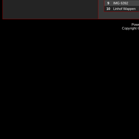
9
IMG 6392
10
Linhof Wappen
Pow
Copyright