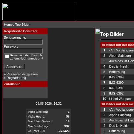
Home
/ Top Bilder
Registrierte Benutzer
Top Bilder
Benutzername:
10 Bilder mit der h
Passwort:
1
-Am Vogtlandsee
Beim nächsten Besuch
2
Alpen Salzburg
automatisch anmelden?
3
Auch das ist Heid
4
Das ist Heidi!
5
Entfernung
»
Password vergessen
6
IMG 6389
»
Registrierung
7
IMG 6390
Zufallsbild
8
IMG 6391
9
IMG 6392
10
Linhof Wappen
08.08.2026, 16:32
10 Bilder mit den m
1
-Am Vogtlandsee
Visits Gestern:
1
2
Alpen Salzburg
Visits Heute:
56
3
Auch das ist Heid
Max User Online:
16
4
Das ist Heidi!
Max Visits/Day:
932
Counter Full:
1373423
5
Entfernung