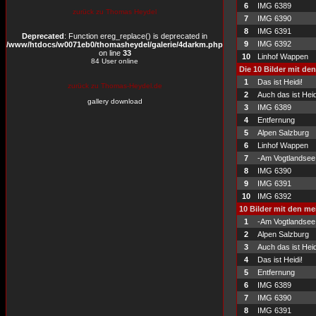
6
IMG 6389
zurück zu Thomas Heydel
7
IMG 6390
8
IMG 6391
Deprecated
: Function ereg_replace() is deprecated in
9
IMG 6392
/www/htdocs/w0071eb0/thomasheydel/galerie/4darkm.php
on line
33
10
Linhof Wappen
84 User online
Die 10 Bilder mit de
1
Das ist Heidi!
zurück zu Thomas-Heydel.de
2
Auch das ist Heid
gallery download
3
IMG 6389
4
Entfernung
5
Alpen Salzburg
6
Linhof Wappen
7
-Am Vogtlandsee
8
IMG 6390
9
IMG 6391
10
IMG 6392
10 Bilder mit den m
1
-Am Vogtlandsee
2
Alpen Salzburg
3
Auch das ist Heid
4
Das ist Heidi!
5
Entfernung
6
IMG 6389
7
IMG 6390
8
IMG 6391