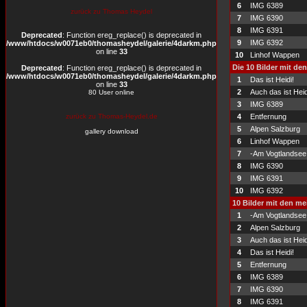
6
IMG 6389
zurück zu Thomas Heydel
7
IMG 6390
8
IMG 6391
Deprecated
: Function ereg_replace() is deprecated in
9
IMG 6392
/www/htdocs/w0071eb0/thomasheydel/galerie/4darkm.php
on line
33
10
Linhof Wappen
Die 10 Bilder mit de
Deprecated
: Function ereg_replace() is deprecated in
/www/htdocs/w0071eb0/thomasheydel/galerie/4darkm.php
1
Das ist Heidi!
on line
33
2
Auch das ist Heid
80 User online
3
IMG 6389
zurück zu Thomas-Heydel.de
4
Entfernung
5
Alpen Salzburg
gallery download
6
Linhof Wappen
7
-Am Vogtlandsee
8
IMG 6390
9
IMG 6391
10
IMG 6392
10 Bilder mit den m
1
-Am Vogtlandsee
2
Alpen Salzburg
3
Auch das ist Heid
4
Das ist Heidi!
5
Entfernung
6
IMG 6389
7
IMG 6390
8
IMG 6391