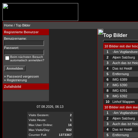
Home
/ Top Bilder
Registrierte Benutzer
Top Bilder
Benutzername:
10 Bilder mit der h
Passwort:
1
-Am Vogtlandsee
Beim nächsten Besuch
2
Alpen Salzburg
automatisch anmelden?
3
Auch das ist Heid
4
Das ist Heidi!
5
Entfernung
»
Password vergessen
6
IMG 6389
»
Registrierung
7
IMG 6390
Zufallsbild
8
IMG 6391
9
IMG 6392
10
Linhof Wappen
07.08.2026, 06:13
10 Bilder mit den m
1
-Am Vogtlandsee
Visits Gestern:
2
2
Alpen Salzburg
Visits Heute:
1
3
Auch das ist Heid
Max User Online:
16
4
Das ist Heidi!
Max Visits/Day:
932
Counter Full:
1373367
5
Entfernung