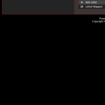
9
IMG 6392
10
Linhof Wappen
Pow
Copyright