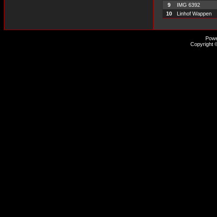
9
IMG 6392
10
Linhof Wappen
Pow
Copyright