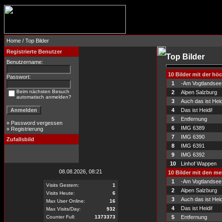
Home
/ Top Bilder
Registrierte Benutzer
Top Bilder
Benutzername:
10 Bilder mit der h
Passwort:
1
-Am Vogtlandsee
Beim nächsten Besuch
2
Alpen Salzburg
automatisch anmelden?
3
Auch das ist Heid
4
Das ist Heidi!
5
Entfernung
»
Password vergessen
6
IMG 6389
»
Registrierung
7
IMG 6390
Zufallsbild
8
IMG 6391
9
IMG 6392
10
Linhof Wappen
08.08.2026, 08:21
10 Bilder mit den m
1
-Am Vogtlandsee
Visits Gestern:
1
2
Alpen Salzburg
Visits Heute:
6
3
Auch das ist Heid
Max User Online:
16
4
Das ist Heidi!
Max Visits/Day:
932
Counter Full:
1373373
5
Entfernung