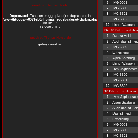
6
IMG 6389
zurück zu Thomas Heydel
7
IMG 6390
8
IMG 6391
Deprecated
: Function ereg_replace() is deprecated in
9
IMG 6392
/www/htdocs/w0071eb0/thomasheydel/galerie/4darkm.php
on line
33
10
Linhof Wappen
81 User online
Die 10 Bilder mit de
1
Das ist Heidi!
zurück zu Thomas-Heydel.de
2
Auch das ist Heid
gallery download
3
IMG 6389
4
Entfernung
5
Alpen Salzburg
6
Linhof Wappen
7
-Am Vogtlandsee
8
IMG 6390
9
IMG 6391
10
IMG 6392
10 Bilder mit den m
1
-Am Vogtlandsee
2
Alpen Salzburg
3
Auch das ist Heid
4
Das ist Heidi!
5
Entfernung
6
IMG 6389
7
IMG 6390
8
IMG 6391