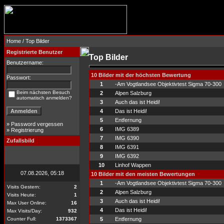
Home
/ Top Bilder
Registrierte Benutzer
Top Bilder
Benutzername:
10 Bilder mit der höchsten Bewertung
Passwort:
1
-Am Vogtlandsee Objektivtest Sigma 70-300
Beim nächsten Besuch
2
Alpen Salzburg
automatisch anmelden?
3
Auch das ist Heidi!
4
Das ist Heidi!
5
Entfernung
»
Password vergessen
6
IMG 6389
»
Registrierung
7
IMG 6390
Zufallsbild
8
IMG 6391
9
IMG 6392
10
Linhof Wappen
07.08.2026, 05:18
10 Bilder mit den meisten Bewertungen
1
-Am Vogtlandsee Objektivtest Sigma 70-300
Visits Gestern:
2
2
Alpen Salzburg
Visits Heute:
1
3
Auch das ist Heidi!
Max User Online:
16
4
Das ist Heidi!
Max Visits/Day:
932
Counter Full:
1373367
5
Entfernung