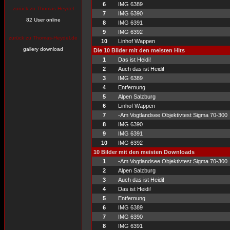
6
IMG 6389
zurück zu Thomas Heydel
7
IMG 6390
82 User online
8
IMG 6391
9
IMG 6392
zurück zu Thomas-Heydel.de
10
Linhof Wappen
gallery download
Die 10 Bilder mit den meisten Hits
1
Das ist Heidi!
2
Auch das ist Heidi!
3
IMG 6389
4
Entfernung
5
Alpen Salzburg
6
Linhof Wappen
7
-Am Vogtlandsee Objektivtest Sigma 70-300
8
IMG 6390
9
IMG 6391
10
IMG 6392
10 Bilder mit den meisten Downloads
1
-Am Vogtlandsee Objektivtest Sigma 70-300
2
Alpen Salzburg
3
Auch das ist Heidi!
4
Das ist Heidi!
5
Entfernung
6
IMG 6389
7
IMG 6390
8
IMG 6391