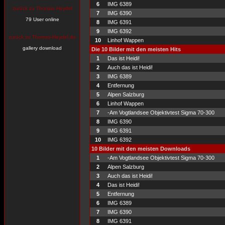
6
IMG 6389
zurück zu Thomas Heydel
7
IMG 6390
79 User online
8
IMG 6391
9
IMG 6392
zurück zu Thomas-Heydel.de
10
Linhof Wappen
gallery download
Die 10 Bilder mit den meisten Hits
1
Das ist Heidi!
2
Auch das ist Heidi!
3
IMG 6389
4
Entfernung
5
Alpen Salzburg
6
Linhof Wappen
7
-Am Vogtlandsee Objektivtest Sigma 70-300
8
IMG 6390
9
IMG 6391
10
IMG 6392
10 Bilder mit den meisten Downloads
1
-Am Vogtlandsee Objektivtest Sigma 70-300
2
Alpen Salzburg
3
Auch das ist Heidi!
4
Das ist Heidi!
5
Entfernung
6
IMG 6389
7
IMG 6390
8
IMG 6391