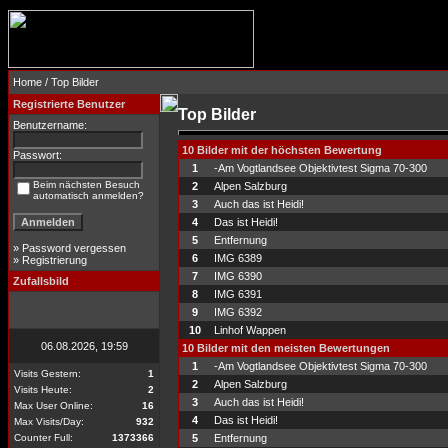
Home
/ Top Bilder
Registrierte Benutzer
Top Bilder
Benutzername:
10 Bilder mit der höchsten Bewertung
Passwort:
1
-Am Vogtlandsee Objektivtest Sigma 70-300
Beim nächsten Besuch
2
Alpen Salzburg
automatisch anmelden?
3
Auch das ist Heidi!
4
Das ist Heidi!
5
Entfernung
»
Password vergessen
6
IMG 6389
»
Registrierung
7
IMG 6390
Zufallsbild
8
IMG 6391
9
IMG 6392
10
Linhof Wappen
06.08.2026, 19:59
10 Bilder mit den meisten Bewertungen
1
-Am Vogtlandsee Objektivtest Sigma 70-300
Visits Gestern:
1
2
Alpen Salzburg
Visits Heute:
2
3
Auch das ist Heidi!
Max User Online:
16
4
Das ist Heidi!
Max Visits/Day:
932
Counter Full:
1373366
5
Entfernung