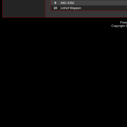
9
IMG 6392
10
Linhof Wappen
Pow
Copyright