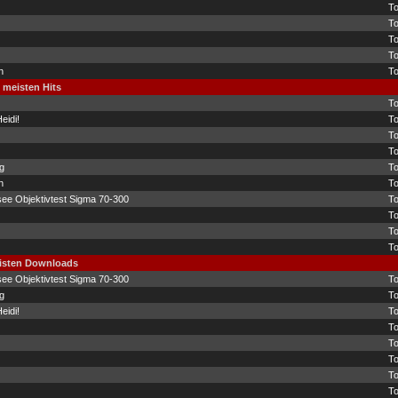
T
T
T
T
n
T
n meisten Hits
T
eidi!
T
T
T
g
T
n
T
ee Objektivtest Sigma 70-300
T
T
T
T
eisten Downloads
ee Objektivtest Sigma 70-300
T
g
T
eidi!
T
T
T
T
T
T