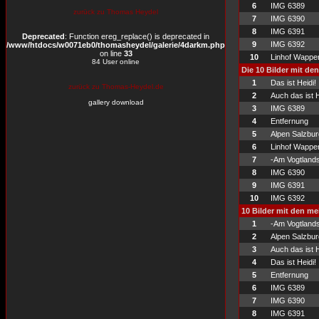
6
IMG 6389
zurück zu Thomas Heydel
7
IMG 6390
8
IMG 6391
Deprecated
: Function ereg_replace() is deprecated in
9
IMG 6392
/www/htdocs/w0071eb0/thomasheydel/galerie/4darkm.php
on line
33
10
Linhof Wappe
84 User online
Die 10 Bilder mit de
1
Das ist Heidi!
zurück zu Thomas-Heydel.de
2
Auch das ist H
gallery download
3
IMG 6389
4
Entfernung
5
Alpen Salzbur
6
Linhof Wappe
7
-Am Vogtlands
8
IMG 6390
9
IMG 6391
10
IMG 6392
10 Bilder mit den m
1
-Am Vogtlands
2
Alpen Salzbur
3
Auch das ist H
4
Das ist Heidi!
5
Entfernung
6
IMG 6389
7
IMG 6390
8
IMG 6391