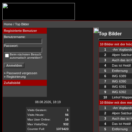
Home
/ Top Bilder
Registrierte Benutzer
Top Bilder
Benutzername:
10 Bilder mit der h
Passwort:
1
-Am Vogtlands
Beim nächsten Besuch
2
Alpen Salzbur
automatisch anmelden?
3
Auch das ist H
4
Das ist Heidi!
5
Entfernung
»
Password vergessen
6
IMG 6389
»
Registrierung
7
IMG 6390
Zufallsbild
8
IMG 6391
9
IMG 6392
10
Linhof Wappe
08.08.2026, 18:19
10 Bilder mit den m
1
-Am Vogtlands
Visits Gestern:
1
2
Alpen Salzbur
Visits Heute:
56
3
Auch das ist H
Max User Online:
16
4
Das ist Heidi!
Max Visits/Day:
932
Counter Full:
1373423
5
Entfernung