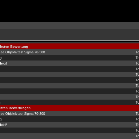
öchsten Bewertung
ee Objektivtest Sigma 70-300
T
g
T
eidi!
T
T
T
T
T
T
T
n
T
eisten Bewertungen
ee Objektivtest Sigma 70-300
T
g
T
eidi!
T
T
T