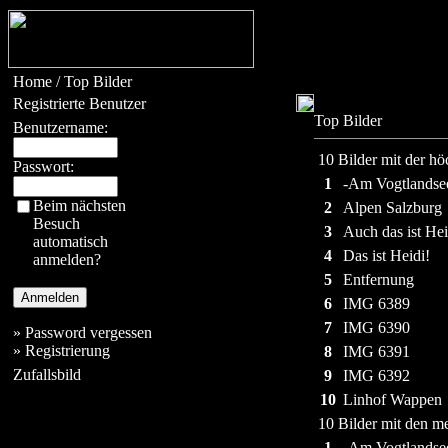
Home
/ Top Bilder
Registrierte Benutzer
Top Bilder
Benutzername:
10 Bilder mit der h
Passwort:
1
-Am Vogtlandsee
Beim nächsten
2
Alpen Salzburg
Besuch
3
Auch das ist Hei
automatisch
4
Das ist Heidi!
anmelden?
5
Entfernung
6
IMG 6389
7
IMG 6390
»
Password vergessen
»
Registrierung
8
IMG 6391
Zufallsbild
9
IMG 6392
10
Linhof Wappen
10 Bilder mit den m
1
-Am Vogtlandsee