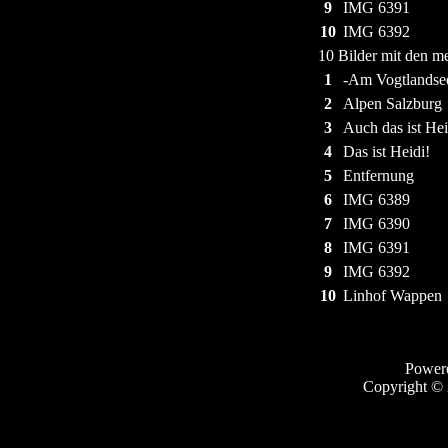
9
IMG 6391
10
IMG 6392
10 Bilder mit den m
1
-Am Vogtlandsee
2
Alpen Salzburg
3
Auch das ist Hei
4
Das ist Heidi!
5
Entfernung
6
IMG 6389
7
IMG 6390
8
IMG 6391
9
IMG 6392
10
Linhof Wappen
Power
Copyright ©