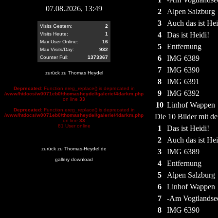
07.08.2026, 13:49
2
Alpen Salzburg
3
Auch das ist Hei
Visits Gestern:
2
4
Das ist Heidi!
Visits Heute:
1
Max User Online:
16
5
Entfernung
Max Visits/Day:
932
6
IMG 6389
Counter Full:
1373367
7
IMG 6390
zurück zu Thomas Heydel
8
IMG 6391
Deprecated
: Function ereg_replace() is deprecated in
9
IMG 6392
/www/htdocs/w0071eb0/thomasheydel/galerie/4darkm.php
on line
33
10
Linhof Wappen
Deprecated
: Function ereg_replace() is deprecated in
/www/htdocs/w0071eb0/thomasheydel/galerie/4darkm.php
Die 10 Bilder mit de
on line
33
81 User online
1
Das ist Heidi!
2
Auch das ist Hei
zurück zu Thomas-Heydel.de
3
IMG 6389
gallery download
4
Entfernung
5
Alpen Salzburg
6
Linhof Wappen
7
-Am Vogtlandsee
8
IMG 6390