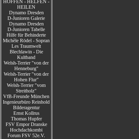
HOFFEN - HELFEN -
HEILEN
Dynamo Dresden
D-Junioren Galerie
Dynamo Dresden
D-Junioren Tabelle
Hilfe für Behinderte
Michèle Rödel - Sopran
Les Traumwelt
Blechlawin - Die
Kultband
Welsh-Terrier "von der
Henneburg"
Welsh-Terrier "von der
Hohen Flur"
Welsh-Terrier "vom
Streitholz"
VfB-Freunde München
Ingenieurbüro Reinhold
Bilderagentur
Ernst Kollrus
Thomas Hupfer
FSV Empor Dranske
Hochdachkombi
Forum FSV 52e.V.