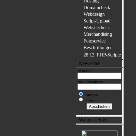
Hosting
Domaincheck
Webdesign
Script-Upload
Websitecheck
Merchandising
Fotoservice
Beschriftungen
28.12. PHP-Scripte
Newsletter
Ihr Name:
Ihre E-Mailadresse:
eintragen
entfernen
Webmastertools