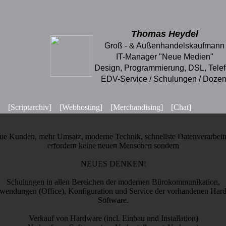
Thomas Heydel
Groß - & Außenhandelskaufmann
IT-Manager "Neue Medien"
Design, Programmierung, DSL, Tele
EDV-Service / Schulungen / Dozen
[Scriptarchiv]
[Webhosting]
[Merchandising]
[Chat]
ue Kunden, mehr Umsatz, moderne Technik, schnellste Datenverarbei
erfordern keine neuen Menschen sondern
NEUES DENKEN!
Schulungen in allen Bereichen der modernen Bürokommunikation,
endungen (Office), Konfiguration und Service der vorhandenen Har
Software.
Verkauf von Hardware (incl. Einbau und Installation)