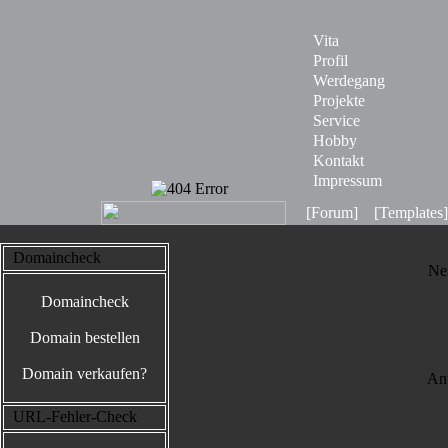
Vita
Profil
Werdegang
Projekte
Service
Hobby
Kontakt
Impressum
[Forum]
[Templates]
Domaincheck
Ne
Domaincheck
Domain bestellen
Domain verkaufen?
Anw
URL-Fehler-Check