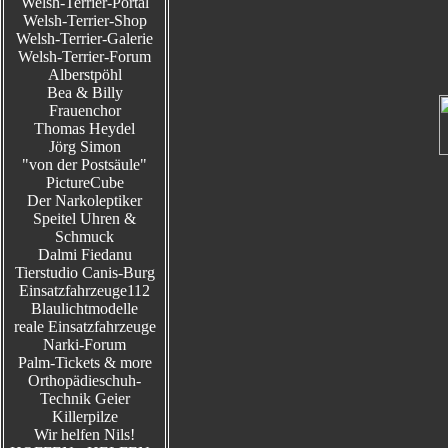
Welsh-Terrier-Portal
Welsh-Terrier-Shop
Welsh-Terrier-Galerie
Welsh-Terrier-Forum
Alberstpöhl
Bea & Billy
Frauenchor
Thomas Heydel
Jörg Simon
"von der Postsäule"
PictureCube
Der Narkoleptiker
Speitel Uhren &
Schmuck
Dalmi Fiedanu
Tierstudio Canis-Burg
Einsatzfahrzeuge112
Blaulichtmodelle
reale Einsatzfahrzeuge
Narki-Forum
Palm-Tickets & more
Orthopädieschuh-
Technik Geier
Killerpilze
Wir helfen Nils!