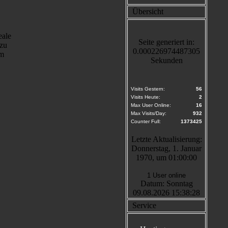
Übersicht
eale
Seite generiert in:
 zu
0.000226974487305
im
Sekunden
Visits Gestern:
56
Visits Heute:
2
Max User Online:
16
Max Visits/Day:
932
Counter Full:
1373425
Letzte Aktualisierung:
Donnerstag, 1. Januar
1970, um 01:00:00
1 User online
Datum: Sonntag
09.08.2026 15:38:28
Service