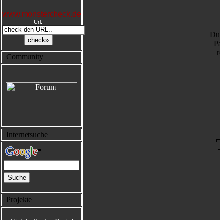
www.monstercheck.de
Url:
Dur
Pa
r
Community
Internetsuche
Projekte