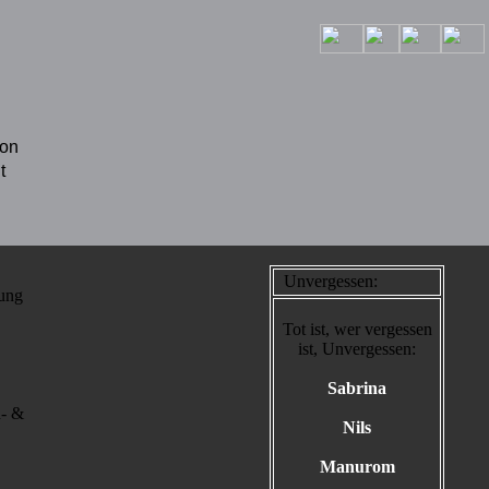
fon
t
Unvergessen:
tung
Tot ist, wer vergessen
ist, Unvergessen:
Sabrina
d- &
Nils
Manurom