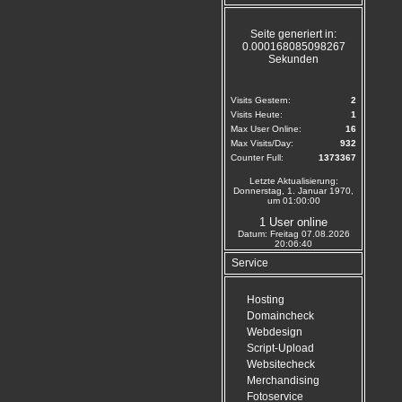
Seite generiert in:
0.000168085098267
Sekunden
Visits Gestern:
2
Visits Heute:
1
Max User Online:
16
Max Visits/Day:
932
Counter Full:
1373367
Letzte Aktualisierung:
Donnerstag, 1. Januar 1970,
um 01:00:00
1 User online
Datum: Freitag 07.08.2026
20:06:40
Service
Hosting
Domaincheck
Webdesign
Script-Upload
Websitecheck
Merchandising
Fotoservice