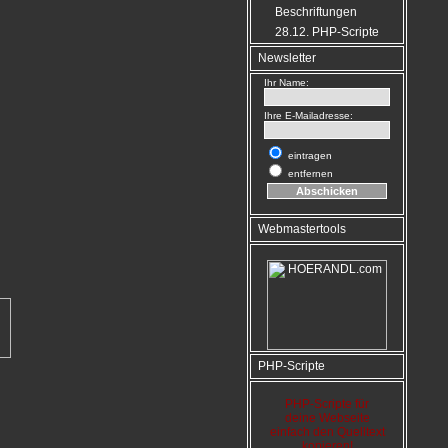
Beschriftungen
28.12. PHP-Scripte
Newsletter
Ihr Name:
Ihre E-Mailadresse:
eintragen
entfernen
Webmastertools
PHP-Scripte
PHP-Scripte für
deine Webseite
einfach den Quelltext
kopieren!