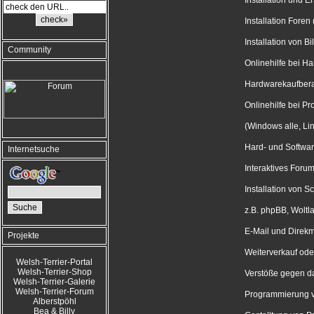
Installation und 
Installation Foren
Installation von B
Community
Onlinehilfe bei 
Hardwarekaufber
Onlinehilfe bei P
(Windows alle, Li
Hard- und Softwar
Internetsuche
Interaktives Foru
Installation von Sc
z.B. phpBB, Woltl
E-Mail und Direk
Projekte
Weiterverkauf ode
Welsh-Terrier-Portal
Welsh-Terrier-Shop
Verstöße gegen d
Welsh-Terrier-Galerie
Welsh-Terrier-Forum
Programmierung vo
Alberstpöhl
Bea & Billy