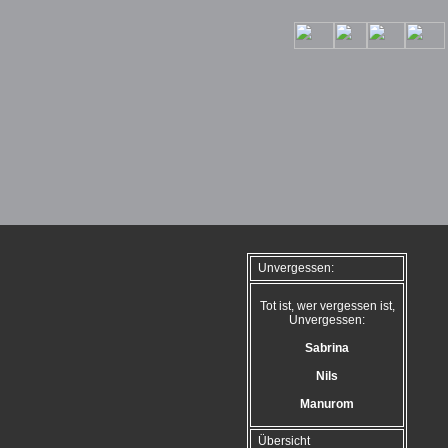
Unvergessen:
Tot ist, wer vergessen ist,
Unvergessen:
Sabrina
Nils
Manurom
Übersicht