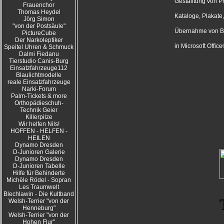
Gestalltung von P
Frauenchor
Thomas Heydel
Kataloge, Plakate, 
Jörg Simon
"von der Postsäule"
Übernahme von B
PictureCube
Der Narkoleptiker
in Microsoft Offic
Speitel Uhren & Schmuck
Dalmi Fiedanu
Tierstudio Canis-Burg
Einsatzfahrzeuge112
Blaulichtmodelle
reale Einsatzfahrzeuge
Narki-Forum
Palm-Tickets & more
Orthopädieschuh-
Technik Geier
Killerpilze
Wir helfen Nils!
HOFFEN - HELFEN -
HEILEN
Dynamo Dresden
D-Junioren Galerie
Dynamo Dresden
D-Junioren Tabelle
Hilfe für Behinderte
Michèle Rödel - Sopran
Les Traumwelt
Blechlawin - Die Kultband
Welsh-Terrier "von der
Henneburg"
Welsh-Terrier "von der
Hohen Flur"