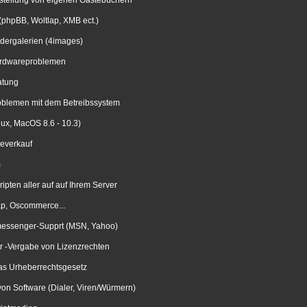
Erstellung von eigenen Gästebüchern
 (phpBB, Woltlap, XMB ect.)
ildergalerien (4images)
Hardwareproblemen
atung
roblemen mit dem Betreibssystem
nux, MacOS 8.6 - 10.3)
everkauf
m
ripten aller auf auf Ihrem Server
ap, Oscommerce...
messenger-Supprt (MSN, Yahoo)
r -Vergabe von Lizenzrechten
as Urheberrechtsgesetz
n Software (Dialer, Viren/Würmern)