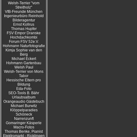
Welsh-Terrier "vom
Streitholz"
VfB-Freunde München
Ingenieurbüro Reinhold
Bilderagentur
Ernst Kollrus
Thomas Hupfer
FSV Empor Dranske
Hochdachkombi
Forum FSV 52e.V.
Hohmann Naturfotografie
Kimja Sophie van den
Berg
Michael Eckert
Hohmann Gartenbau
Welsh Paul
Welsh-Terrier von Mons
Tabor
Hessische Eltern pro
Bildung
Eda-Foto
SEO-Tools B. Bähr
Urlaubsalbum
Orangeaudio Gästebuch
Michael Burwitz
Klöppelparadies
Schöneck
Narrenzunft
Gomaringer Käsperle
Macro-Fotos
Thomas Benke, Pianist
Elektromarkt - Ricklingen