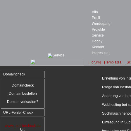
Vita
Profil
Werdegang
Projekte
Service
Hobby
Kontakt
Impressum
[Forum]
[Templates]
[Sc
Domaincheck
Erstellung von in
Domaincheck
Pflege von Bestan
Domain bestellen
Änderung von bet
Domain verkaufen?
Webhosting bei se
URL-Fehler-Check
Suchmaschinenop
Eintragung in Su
www.monstercheck.de
Url: