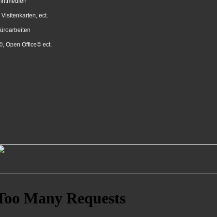
rintmedien
Visitenkarten, ect.
üroarbeiten
e©, Open Office© ect.