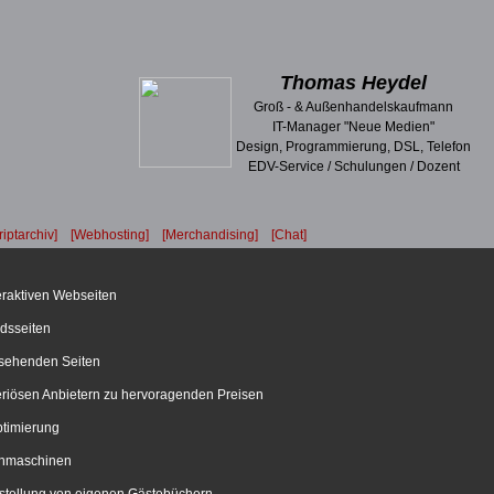
Thomas Heydel
Groß - & Außenhandelskaufmann
IT-Manager "Neue Medien"
Design, Programmierung, DSL, Telefon
EDV-Service / Schulungen / Dozent
riptarchiv]
[Webhosting]
[Merchandising]
[Chat]
teraktiven Webseiten
dsseiten
sehenden Seiten
riösen Anbietern zu hervoragenden Preisen
timierung
chmaschinen