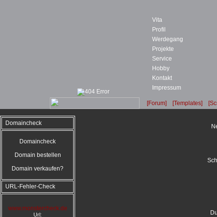
Vita
Profil
Werdegang
Projekte
Service
Hobby
Kontakt
Impressum
[Forum]
[Templates]
[Sc
Domaincheck
Ne
Domaincheck
Domain bestellen
Sch
Domain verkaufen?
URL-Fehler-Check
www.monstercheck.de
Du
Url: