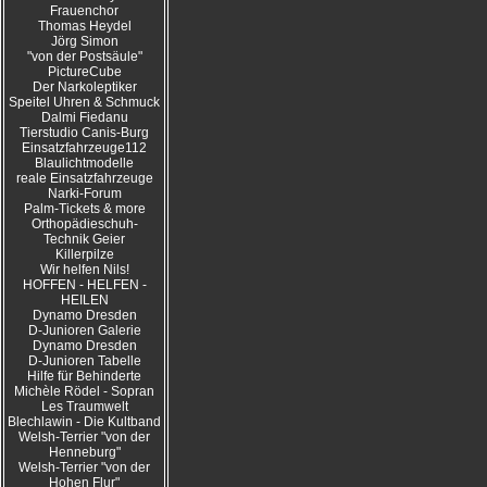
Frauenchor
Thomas Heydel
Jörg Simon
"von der Postsäule"
PictureCube
Der Narkoleptiker
Speitel Uhren & Schmuck
Dalmi Fiedanu
Tierstudio Canis-Burg
Einsatzfahrzeuge112
Blaulichtmodelle
reale Einsatzfahrzeuge
Narki-Forum
Palm-Tickets & more
Orthopädieschuh-
Technik Geier
Killerpilze
Wir helfen Nils!
HOFFEN - HELFEN -
HEILEN
Dynamo Dresden
D-Junioren Galerie
Dynamo Dresden
D-Junioren Tabelle
Hilfe für Behinderte
Michèle Rödel - Sopran
Les Traumwelt
Blechlawin - Die Kultband
Welsh-Terrier "von der
Henneburg"
Welsh-Terrier "von der
Hohen Flur"