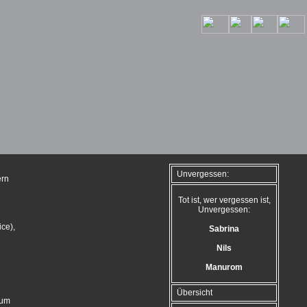
Unvergessen:
ern
Tot ist, wer vergessen ist,
Unvergessen:
ce),
Sabrina
Nils
Manurom
Übersicht
 um