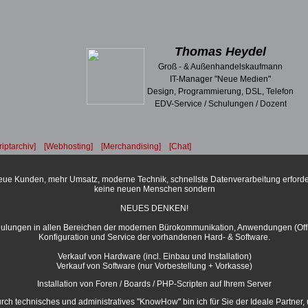
Thomas Heydel
Groß - & Außenhandelskaufmann
IT-Manager "Neue Medien"
Design, Programmierung, DSL, Telefon
EDV-Service / Schulungen / Dozent
riptarchiv]
[Webhosting]
[Merchandising]
[Chat]
ue Kunden, mehr Umsatz, moderne Technik, schnellste Datenverarbeitung erford
keine neuen Menschen sondern
NEUES DENKEN!
ulungen in allen Bereichen der modernen Bürokommunikation, Anwendungen (Offi
Konfiguration und Service der vorhandenen Hard- & Software.
Verkauf von Hardware (incl. Einbau und Installation)
Verkauf von Software (nur Vorbestellung + Vorkasse)
Installation von Foren / Boards / PHP-Scripten auf Ihrem Server
rch technisches und administratives "KnowHow" bin ich für Sie der Ideale Partner,