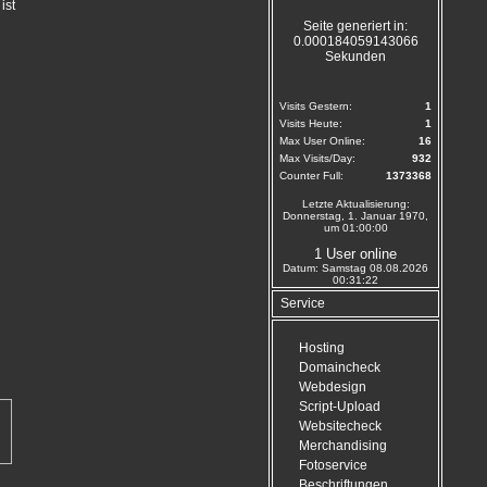
ist
Seite generiert in:
0.000184059143066
Sekunden
Visits Gestern:
1
Visits Heute:
1
Max User Online:
16
Max Visits/Day:
932
Counter Full:
1373368
Letzte Aktualisierung:
Donnerstag, 1. Januar 1970,
um 01:00:00
1 User online
Datum: Samstag 08.08.2026
00:31:22
Service
Hosting
Domaincheck
Webdesign
Script-Upload
Websitecheck
Merchandising
Fotoservice
Beschriftungen