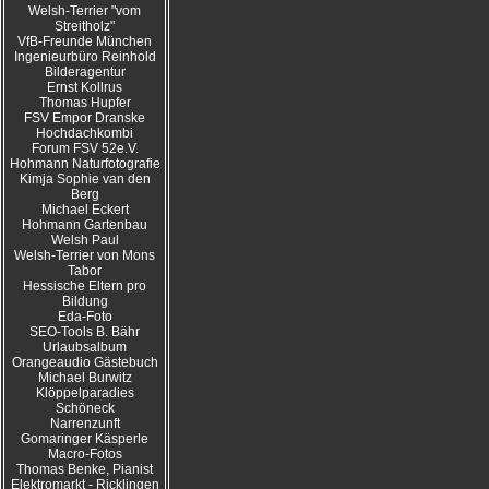
Welsh-Terrier "vom
Streitholz"
VfB-Freunde München
Ingenieurbüro Reinhold
Bilderagentur
Ernst Kollrus
Thomas Hupfer
FSV Empor Dranske
Hochdachkombi
Forum FSV 52e.V.
Hohmann Naturfotografie
Kimja Sophie van den
Berg
Michael Eckert
Hohmann Gartenbau
Welsh Paul
Welsh-Terrier von Mons
Tabor
Hessische Eltern pro
Bildung
Eda-Foto
SEO-Tools B. Bähr
Urlaubsalbum
Orangeaudio Gästebuch
Michael Burwitz
Klöppelparadies
Schöneck
Narrenzunft
Gomaringer Käsperle
Macro-Fotos
Thomas Benke, Pianist
Elektromarkt - Ricklingen